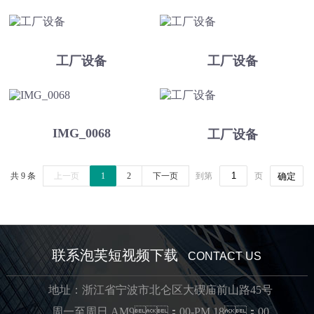
工厂设备
工厂设备
IMG_0068
工厂设备
共 9 条
上一页
1
2
下一页
到第
页
确定
联系泡芙短视频下载
CONTACT US
地址：浙江省宁波市北仑区大碶庙前山路45号
周一至周日 AM9：00-PM 18：00