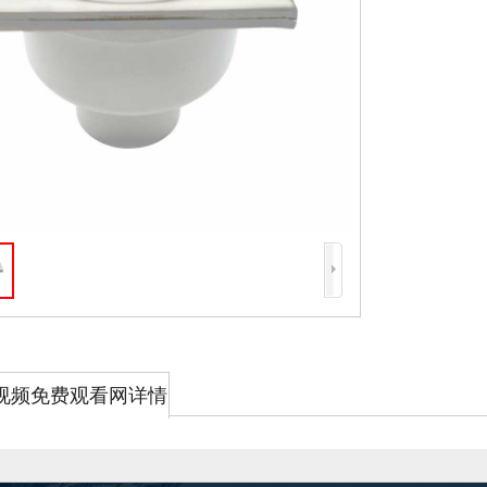
视频免费观看网详情