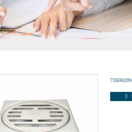
72600200
