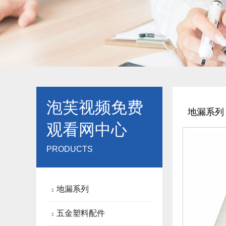
泡芙视频免费
地漏系列
观看网中心
PRODUCTS
地漏系列

五金塑料配件
