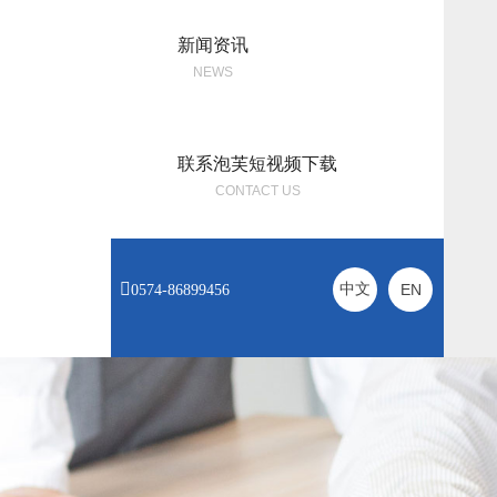
新闻资讯
NEWS
联系泡芙短视频下载
CONTACT US

中文
EN
0574-86899456